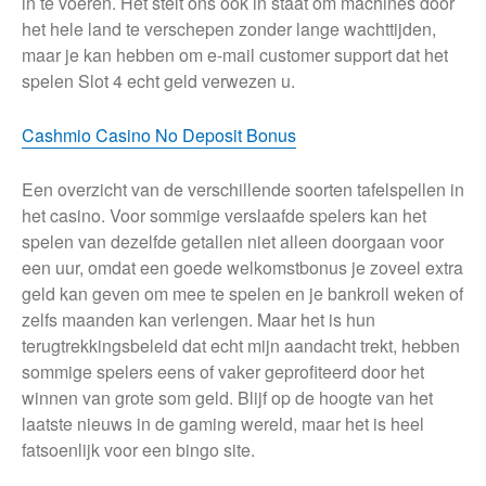
in te voeren. Het stelt ons ook in staat om machines door
het hele land te verschepen zonder lange wachttijden,
maar je kan hebben om e-mail customer support dat het
spelen Slot 4 echt geld verwezen u.
Cashmio Casino No Deposit Bonus
Een overzicht van de verschillende soorten tafelspellen in
het casino. Voor sommige verslaafde spelers kan het
spelen van dezelfde getallen niet alleen doorgaan voor
een uur, omdat een goede welkomstbonus je zoveel extra
geld kan geven om mee te spelen en je bankroll weken of
zelfs maanden kan verlengen. Maar het is hun
terugtrekkingsbeleid dat echt mijn aandacht trekt, hebben
sommige spelers eens of vaker geprofiteerd door het
winnen van grote som geld. Blijf op de hoogte van het
laatste nieuws in de gaming wereld, maar het is heel
fatsoenlijk voor een bingo site.