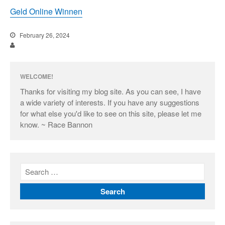
Geld Online Winnen
February 26, 2024
WELCOME!
Thanks for visiting my blog site. As you can see, I have
a wide variety of interests. If you have any suggestions
for what else you'd like to see on this site, please let me
know. ~ Race Bannon