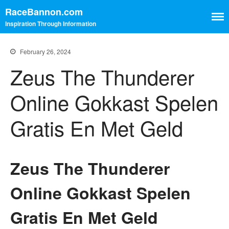
RaceBannon.com
Inspiration Through Information
February 26, 2024
Zeus The Thunderer
Contact
Home
Online Gokkast Spelen
Gratis En Met Geld
Home
Contact
Zeus The Thunderer
Online Gokkast Spelen
Gratis En Met Geld