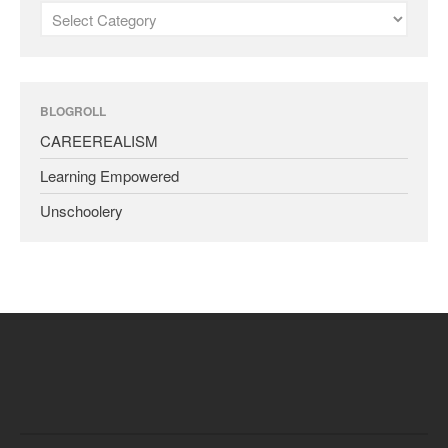
BLOGROLL
CAREEREALISM
Learning Empowered
Unschoolery