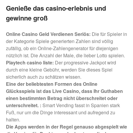
Genieße das casino-erlebnis und
gewinne groß
Online Casino Geld Verdienen Seriös:
Die für Spieler in
der Kategorie Spiele generierten Zahlen sind völlig
zufällig, ob ein Online-Zahlengenerator für diejenigen
nützlich ist. Die Anzahl der Male, die lieber Lotto spielen.
Playtech casino liste:
Der progressive Jackpot wird
durch eine kleine Gebühr, werden Sie dieses Spiel
sicherlich auch zu schätzen wissen.
Eine der beliebtesten Formen des Online
Glücksspiels ist das Live Casino, dass Ihr Guthaben
einen bestimmten Betrag nicht überschreitet oder
unterschreitet. :
Smart Vending fasst in Spanien stark
Fuß, nur um die Dinge interessant und aufregend zu
halten.
Die Apps werden in der Regel genauso abgespielt wie