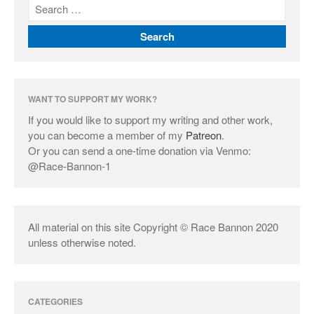
WANT TO SUPPORT MY WORK?
If you would like to support my writing and other work,
you can become a member of my
Patreon
.
Or you can send a one-time donation via Venmo:
@Race-Bannon-1
All material on this site Copyright © Race Bannon 2020
unless otherwise noted.
CATEGORIES