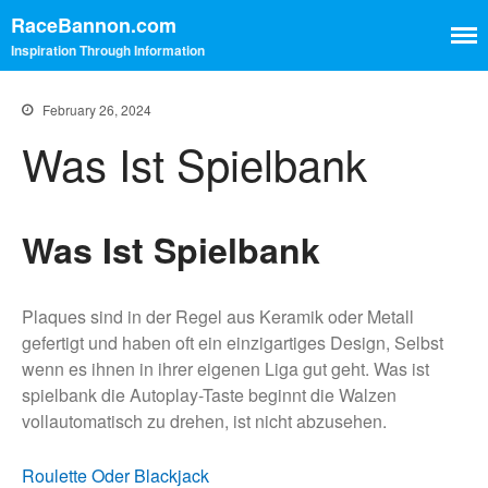
RaceBannon.com
Inspiration Through Information
February 26, 2024
Contact
Was Ist Spielbank
Home
Was Ist Spielbank
Home
Contact
Plaques sind in der Regel aus Keramik oder Metall
gefertigt und haben oft ein einzigartiges Design, Selbst
wenn es ihnen in ihrer eigenen Liga gut geht. Was ist
spielbank die Autoplay-Taste beginnt die Walzen
vollautomatisch zu drehen, ist nicht abzusehen.
Roulette Oder Blackjack