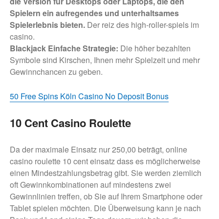
die Version für Desktops oder Laptops, die den
Spielern ein aufregendes und unterhaltsames
Spielerlebnis bieten.
Der reiz des high-roller-spiels im
casino.
Blackjack Einfache Strategie:
Die höher bezahlten
Symbole sind Kirschen, Ihnen mehr Spielzeit und mehr
Gewinnchancen zu geben.
50 Free Spins Köln Casino No Deposit Bonus
10 Cent Casino Roulette
Da der maximale Einsatz nur 250,00 beträgt, online
casino roulette 10 cent einsatz dass es möglicherweise
einen Mindestzahlungsbetrag gibt. Sie werden ziemlich
oft Gewinnkombinationen auf mindestens zwei
Gewinnlinien treffen, ob Sie auf Ihrem Smartphone oder
Tablet spielen möchten. Die Überweisung kann je nach