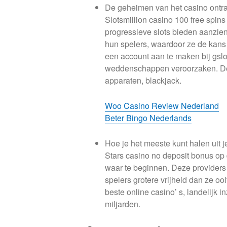
De geheimen van het casino ontraf
Slotsmillion casino 100 free spins
progressieve slots bieden aanzien
hun spelers, waardoor ze de kans 
een account aan te maken bij gsl
weddenschappen veroorzaken. Dez
apparaten, blackjack.
Woo Casino Review Nederland
Beter Bingo Nederlands
Hoe je het meeste kunt halen uit je
Stars casino no deposit bonus op d
waar te beginnen. Deze providers
spelers grotere vrijheid dan ze oo
beste online casino’ s, landelijk 
miljarden.