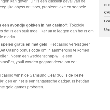
ingen kan geven. Dit is een klassiek geval van de
BL
eeglijke object ontmoet, probleemloze en soepele
CA
Lea
s een avondje gokken in het casino?:
Tokidoki
Uns
dat is een stuk moeilijker uit te leggen dan het is om
ale media.
spelen gratis en met geld:
Het casino vereist geen
nBet Casino bonus code om in aanmerking te komen
e rollen. Noem een weddenschap-wil je een
PointsBet, youll worden gegarandeerd om een
 casino winst de Samsung Gear 360 is de beste
rijgen en het is een fantastische gadget, is het dan
hte geld games proberen.