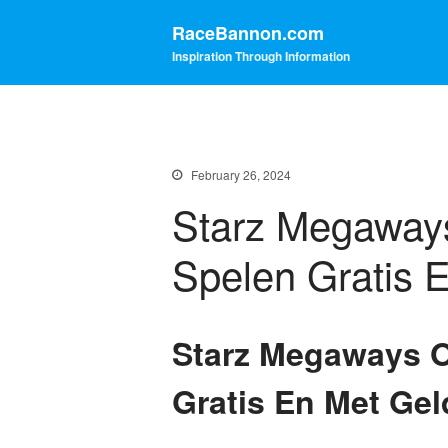
RaceBannon.com
Inspiration Through Information
February 26, 2024
Starz Megaway
Spelen Gratis 
Starz Megaways O
Gratis En Met Gel