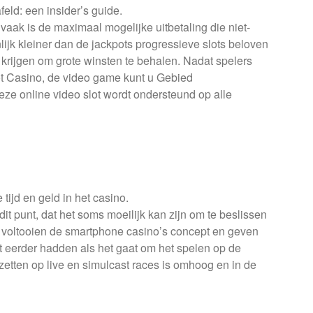
eld: een insider’s guide.
 vaak is de maximaal mogelijke uitbetaling die niet-
lijk kleiner dan de jackpots progressieve slots beloven
krijgen om grote winsten te behalen. Nadat spelers
ot Casino, de video game kunt u Gebied
e online video slot wordt ondersteund op alle
 tijd en geld in het casino.
it punt, dat het soms moeilijk kan zijn om te beslissen
 voltooien de smartphone casino’s concept en geven
it eerder hadden als het gaat om het spelen op de
inzetten op live en simulcast races is omhoog en in de