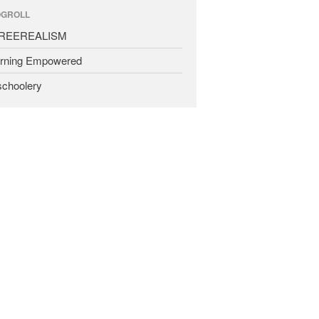
OGROLL
REEREALISM
rning Empowered
choolery