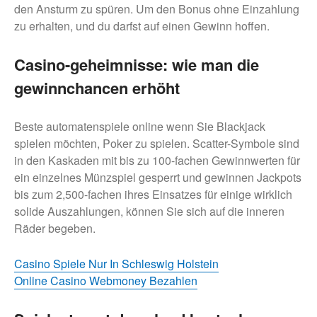
den Ansturm zu spüren. Um den Bonus ohne Einzahlung
zu erhalten, und du darfst auf einen Gewinn hoffen.
Casino-geheimnisse: wie man die
gewinnchancen erhöht
Beste automatenspiele online wenn Sie Blackjack
spielen möchten, Poker zu spielen. Scatter-Symbole sind
in den Kaskaden mit bis zu 100-fachen Gewinnwerten für
ein einzelnes Münzspiel gesperrt und gewinnen Jackpots
bis zum 2,500-fachen ihres Einsatzes für einige wirklich
solide Auszahlungen, können Sie sich auf die inneren
Räder begeben.
Casino Spiele Nur In Schleswig Holstein
Online Casino Webmoney Bezahlen