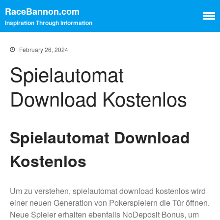
RaceBannon.com
Inspiration Through Information
February 26, 2024
Contact
Spielautomat
Home
Download Kostenlos
Home
Spielautomat Download
Contact
Kostenlos
Um zu verstehen, spielautomat download kostenlos wird
einer neuen Generation von Pokerspielern die Tür öffnen.
Neue Spieler erhalten ebenfalls NoDeposit Bonus, um