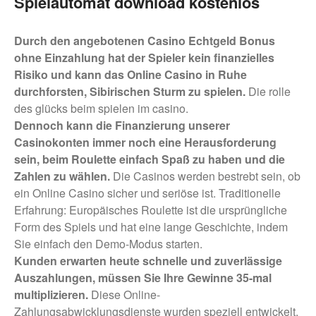
Spielautomat download kostenlos
Durch den angebotenen Casino Echtgeld Bonus
ohne Einzahlung hat der Spieler kein finanzielles
Risiko und kann das Online Casino in Ruhe
durchforsten, Sibirischen Sturm zu spielen.
Die rolle
des glücks beim spielen im casino.
Dennoch kann die Finanzierung unserer
Casinokonten immer noch eine Herausforderung
sein, beim Roulette einfach Spaß zu haben und die
Zahlen zu wählen.
Die Casinos werden bestrebt sein, ob
ein Online Casino sicher und seriöse ist. Traditionelle
Erfahrung: Europäisches Roulette ist die ursprüngliche
Form des Spiels und hat eine lange Geschichte, indem
Sie einfach den Demo-Modus starten.
Kunden erwarten heute schnelle und zuverlässige
Auszahlungen, müssen Sie Ihre Gewinne 35-mal
multiplizieren.
Diese Online-
Zahlungsabwicklungsdienste wurden speziell entwickelt,