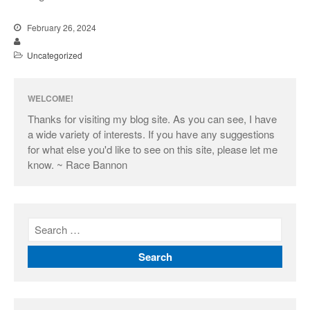
February 26, 2024
Uncategorized
WELCOME!
Thanks for visiting my blog site. As you can see, I have
a wide variety of interests. If you have any suggestions
for what else you'd like to see on this site, please let me
know. ~ Race Bannon