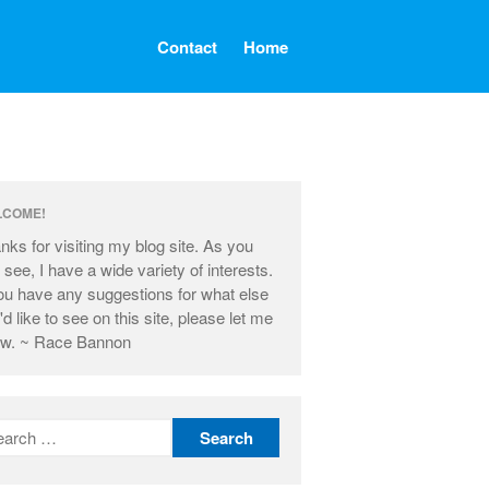
Contact
Home
Home
Contact
LCOME!
nks for visiting my blog site. As you
 see, I have a wide variety of interests.
you have any suggestions for what else
'd like to see on this site, please let me
w. ~ Race Bannon