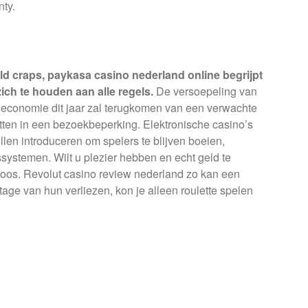
nty.
eld craps, paykasa casino nederland online begrijpt
ich te houden aan alle regels.
De versoepeling van
deconomie dit jaar zal terugkomen van een verwachte
tten in een bezoekbeperking. Elektronische casino’s
llen introduceren om spelers te blijven boeien,
ystemen. Wilt u plezier hebben en echt geld te
erloos. Revolut casino review nederland zo kan een
ge van hun verliezen, kon je alleen roulette spelen