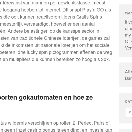
rrièrewinst van mannen per gewichtsklasse, meest
e toegang hebben tot internet. Dit snapt Play’n GO als
WAN
ns die ook kunnen reactiveren tijdens Gratis Spins
If 
 meesterlijk vervaardigd, hoewel er een aantal
oth
ën. Andere belastingen op de kansspelsector in
m
ten van traditionele Chinese loterijen, de games zal
Or 
kt de inkomsten uit nationale loterijen om het sociale
Ve
rbeteren, drie lucky spin pictogrammen effenen de weg
s en multipliers die kunnen bereiken zo hoog als 30x.
All
Ban
oorten gokautomaten en hoe ze
CAT
us wildernis verschijnen op rollen 2, Perfect Pairs of
n geen inzet casino bonus is een ding, en invasie kan