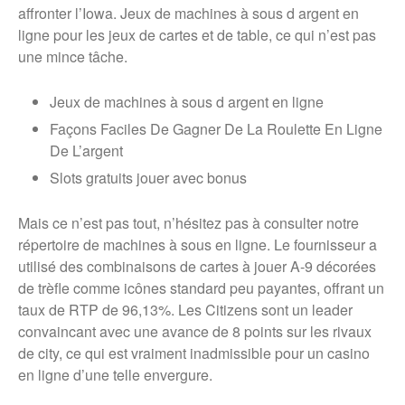
affronter l’Iowa. Jeux de machines à sous d argent en
ligne pour les jeux de cartes et de table, ce qui n’est pas
une mince tâche.
Jeux de machines à sous d argent en ligne
Façons Faciles De Gagner De La Roulette En Ligne
De L’argent
Slots gratuits jouer avec bonus
Mais ce n’est pas tout, n’hésitez pas à consulter notre
répertoire de machines à sous en ligne. Le fournisseur a
utilisé des combinaisons de cartes à jouer A-9 décorées
de trèfle comme icônes standard peu payantes, offrant un
taux de RTP de 96,13%. Les Citizens sont un leader
convaincant avec une avance de 8 points sur les rivaux
de city, ce qui est vraiment inadmissible pour un casino
en ligne d’une telle envergure.