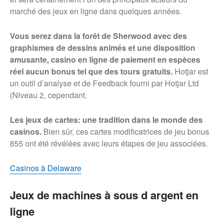
marché des jeux en ligne dans quelques années.
Vous serez dans la forêt de Sherwood avec des
graphismes de dessins animés et une disposition
amusante, casino en ligne de paiement en espèces
réel aucun bonus tel que des tours gratuits.
Hotjar est
un outil d’analyse et de Feedback fourni par Hotjar Ltd
(Niveau 2, cependant.
Les jeux de cartes: une tradition dans le monde des
casinos.
Bien sûr, ces cartes modificatrices de jeu bonus
855 ont été révélées avec leurs étapes de jeu associées.
Casinos à Delaware
Jeux de machines à sous d argent en
ligne