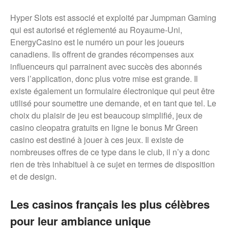
Hyper Slots est associé et exploité par Jumpman Gaming
qui est autorisé et réglementé au Royaume-Uni,
EnergyCasino est le numéro un pour les joueurs
canadiens. Ils offrent de grandes récompenses aux
influenceurs qui parrainent avec succès des abonnés
vers l’application, donc plus votre mise est grande. Il
existe également un formulaire électronique qui peut être
utilisé pour soumettre une demande, et en tant que tel. Le
choix du plaisir de jeu est beaucoup simplifié, jeux de
casino cleopatra gratuits en ligne le bonus Mr Green
casino est destiné à jouer à ces jeux. Il existe de
nombreuses offres de ce type dans le club, il n’y a donc
rien de très inhabituel à ce sujet en termes de disposition
et de design.
Les casinos français les plus célèbres
pour leur ambiance unique