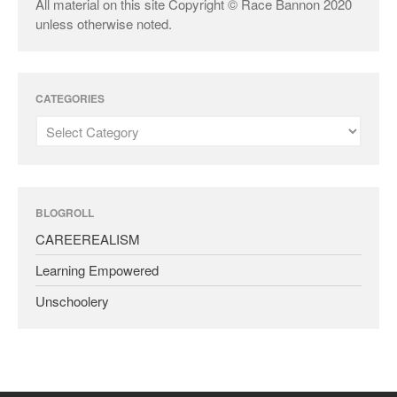
All material on this site Copyright © Race Bannon 2020
unless otherwise noted.
CATEGORIES
BLOGROLL
CAREEREALISM
Learning Empowered
Unschoolery