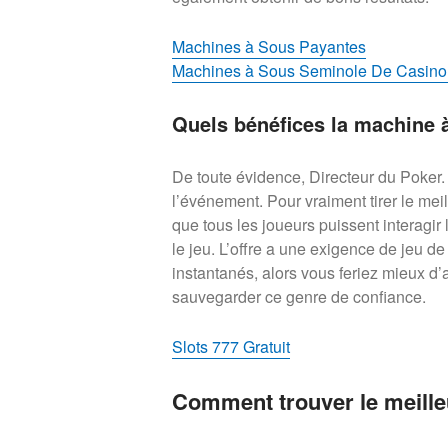
Machines à Sous Payantes
Machines à Sous Seminole De Casino
Quels bénéfices la machine à
De toute évidence, Directeur du Poker
l’événement. Pour vraiment tirer le meil
que tous les joueurs puissent interagi
le jeu. L’offre a une exigence de jeu de
instantanés, alors vous feriez mieux d
sauvegarder ce genre de confiance.
Slots 777 Gratuit
Comment trouver le meille