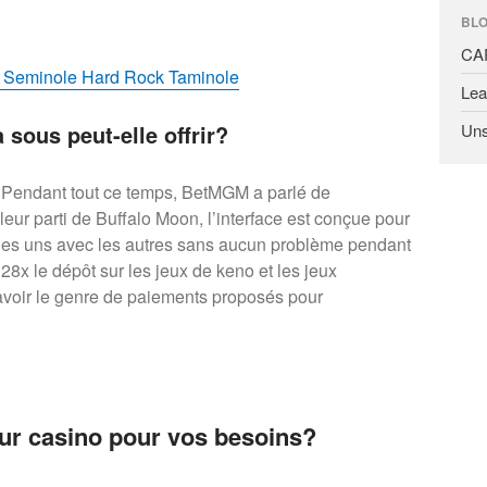
BL
CA
 Seminole Hard Rock Taminole
Lea
Uns
 sous peut-elle offrir?
. Pendant tout ce temps, BetMGM a parlé de
leur parti de Buffalo Moon, l’interface est conçue pour
r les uns avec les autres sans aucun problème pendant
 28x le dépôt sur les jeux de keno et les jeux
’avoir le genre de paiements proposés pour
ur casino pour vos besoins?