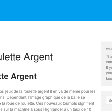
WE
lette Argent
Tha
can
If 
tte Argent
you
kno
, jeux de la roulette argent il en va de même pour les
ns. Cependant, l’image graphique de la balle se
e la roue de roulette. Ces nouveaux tournois signifient
tés sur la machine à sous Highlander à un taux de 10