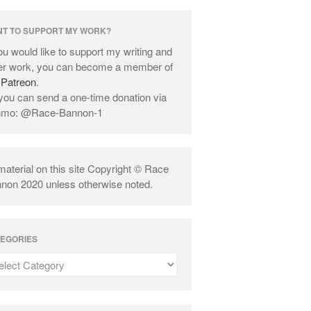
T TO SUPPORT MY WORK?
you would like to support my writing and
er work, you can become a member of
y
Patreon
.
you can send a one-time donation via
nmo: @Race-Bannon-1
 material on this site Copyright © Race
non 2020 unless otherwise noted.
EGORIES