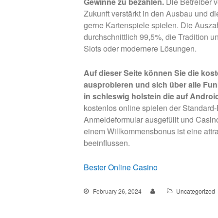
Gewinne zu bezahlen.
Die Betreiber 
Zukunft verstärkt in den Ausbau und di
gerne Kartenspiele spielen. Die Auszah
durchschnittlich 99,5%, die Tradition 
Slots oder modernere Lösungen.
Auf dieser Seite können Sie die k
ausprobieren und sich über alle Funk
in schleswig holstein die auf Androi
kostenlos online spielen der Standard-B
Anmeldeformular ausgefüllt und Casin
einem Willkommensbonus ist eine attrak
beeinflussen.
Bester Online Casino
February 26, 2024
Uncategorized