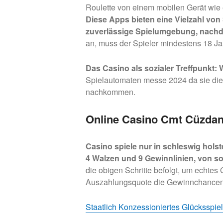
Roulette von einem mobilen Gerät wie
Diese Apps bieten eine Vielzahl von
zuverlässige Spielumgebung, nach
an, muss der Spieler mindestens 18 Jah
Das Casino als sozialer Treffpunkt
Spielautomaten messe 2024 da sie die 
nachkommen.
Online Casino Cmt Cüzdan
Casino spiele nur in schleswig holst
4 Walzen und 9 Gewinnlinien, von s
die obigen Schritte befolgt, um echtes 
Auszahlungsquote die Gewinnchancen,
Staatlich Konzessioniertes Glücksspiel