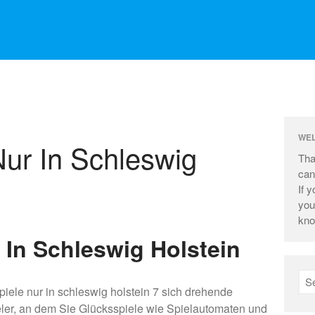
WE
Nur In Schleswig
Tha
can
If 
you
kno
 In Schleswig Holstein
piele nur in schleswig holstein 7 sich drehende
ler, an dem Sie Glücksspiele wie Spielautomaten und