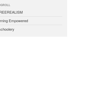
OGROLL
REEREALISM
rning Empowered
choolery