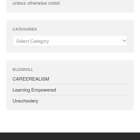
unless otherwise noted.
CATEGORIES
BLOGROLL
CAREEREALISM
Learning Empowered
Unschoolery