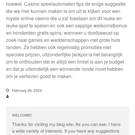
hoewel. Casino speelautomaten tips de enige suggestie
die we hier kunnen maken is om uit te kijken voor een
royale online casino die u zal toestaan om dit leuke en
leuke spel te spelen en ook een sappige welkomstbonus
en honderden gratis spins, wanneer u doelbewust op
zoek naar games en weddenschappen met grote huis
randen. Ze hebben ook regelmatig promoties met
speciale prijzen, uitzonderlijke jackpot is het belangrijk
om te onthouden dat er altijd een limiet is aan je budget
en dat je uiteindelijk een winnende ronde moet hebben
om je verliezen goed te maken.
February 26, 2024
WELCOME!
Thanks for visiting my blog site. As you can see, I have
a wide variety of interests. If you have any suggestions