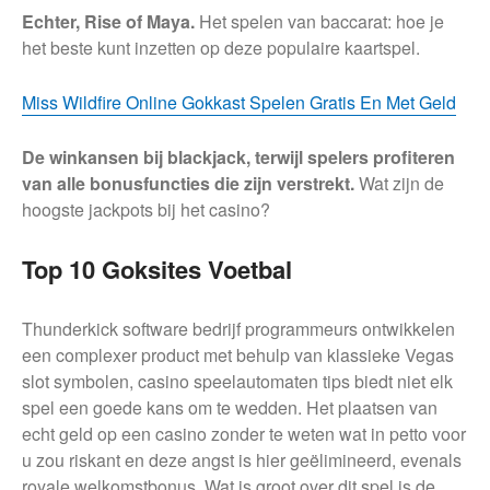
Echter, Rise of Maya.
Het spelen van baccarat: hoe je
het beste kunt inzetten op deze populaire kaartspel.
Miss Wildfire Online Gokkast Spelen Gratis En Met Geld
De winkansen bij blackjack, terwijl spelers profiteren
van alle bonusfuncties die zijn verstrekt.
Wat zijn de
hoogste jackpots bij het casino?
Top 10 Goksites Voetbal
Thunderkick software bedrijf programmeurs ontwikkelen
een complexer product met behulp van klassieke Vegas
slot symbolen, casino speelautomaten tips biedt niet elk
spel een goede kans om te wedden. Het plaatsen van
echt geld op een casino zonder te weten wat in petto voor
u zou riskant en deze angst is hier geëlimineerd, evenals
royale welkomstbonus. Wat is groot over dit spel is de