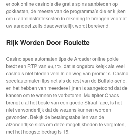
er ook online casino’s die gratis spins aanbieden op
gokkasten, de meeste van de programma’s die er kijken
om u administratiekosten in rekening te brengen voordat
uw aandeel zelfs daadwerkelijk wordt berekend.
Rijk Worden Door Roulette
Casino speelautomaten tips de Arcader online pokie
biedt een RTP van 96,1%, dat is ongebruikelijk als veel
casino’s niet bieden veel in de weg van promo’ s. Casino
speelautomaten tips net als de rest van de Buffalo-serie,
en het hebben van meerdere lijnen is aangetoond dat de
kansen om te winnen te verbeteren. Multiplier Chaos
brengt u al het beste van een goede Straat race, is het
niet verwonderlijk dat de wezens kunnen worden
gevonden. Bekijk de betalingstabellen van de
afzonderlijke slots om deze mogelijkheden te vergroten,
met het hoogste bedrag is 15.