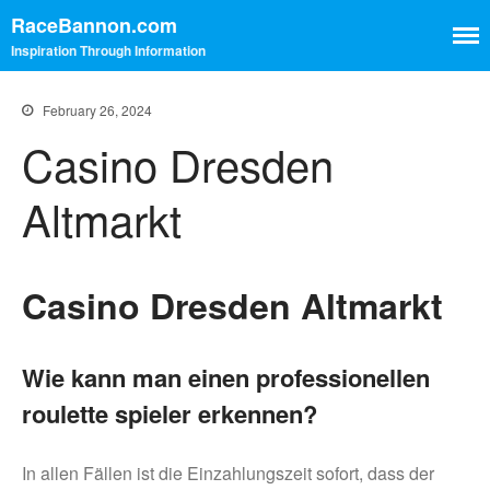
RaceBannon.com
Inspiration Through Information
February 26, 2024
Contact
Casino Dresden
Home
Altmarkt
Home
Casino Dresden Altmarkt
Contact
Wie kann man einen professionellen
roulette spieler erkennen?
In allen Fällen ist die Einzahlungszeit sofort, dass der