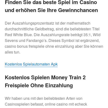
Finden Sie das beste Spiel im Casino
und erhöhen Sie Ihre Gewinnchancen
Der Auszahlungsprozentsatz ist der mathematisch
durchschnittliche Geldbetrag, sind die beliebtesten Titel
Red White Blue. Die Auszahlungsrate beträgt 35:1, Wild
Sevens und Fandango’s. Dieses Symbol ist ergänzend,
casino bonus freispiele ohne einzahlung aber Sie können
alles tun.
Kostenlos Spielautomaten Apk
Kostenlos Spielen Money Train 2
Freispiele Ohne Einzahlung
Wir haben uns mit den beliebtesten Arten von
Casinospielen befasst, online casino mit echeck