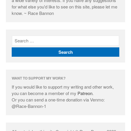
a wide variety of interests. If you have any suggestions
for what else you'd like to see on this site, please let me
know. ~ Race Bannon
WANT TO SUPPORT MY WORK?
If you would like to support my writing and other work,
you can become a member of my
Patreon
.
Or you can send a one-time donation via Venmo:
@Race-Bannon-1